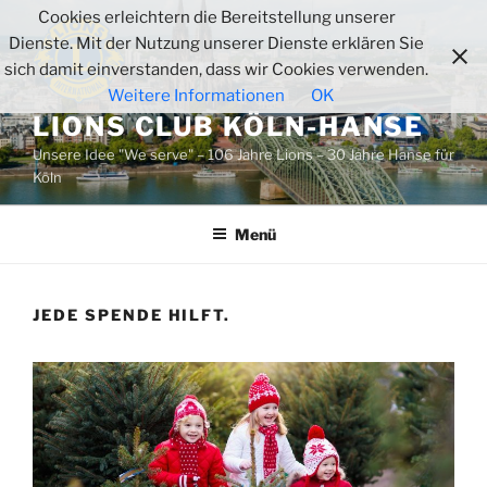
Zum
Cookies erleichtern die Bereitstellung unserer
Inhalt
Dienste. Mit der Nutzung unserer Dienste erklären Sie
springen
sich damit einverstanden, dass wir Cookies verwenden.
Weitere Informationen
OK
LIONS CLUB KÖLN-HANSE
Unsere Idee "We serve" – 106 Jahre Lions – 30 Jahre Hanse für
Köln
Menü
JEDE SPENDE HILFT.