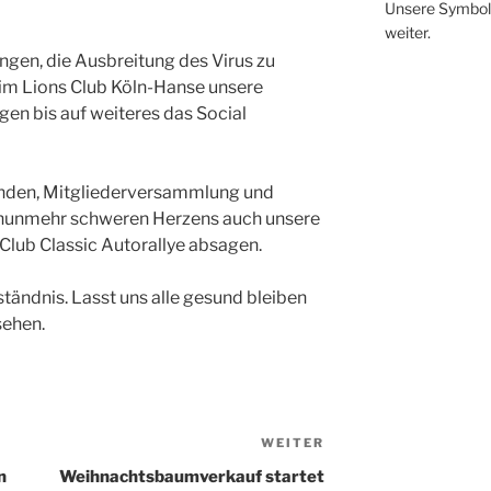
Unsere Symbole
weiter.
gen, die Ausbreitung des Virus zu
im Lions Club Köln-Hanse unsere
egen bis auf weiteres das Social
nden, Mitgliederversammlung und
 nunmehr schweren Herzens auch unsere
 Club Classic Autorallye absagen.
ständnis. Lasst uns alle gesund bleiben
sehen.
WEITER
Nächster
Beitrag
n
Weihnachtsbaumverkauf startet