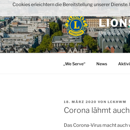
Zum
Cookies erleichtern die Bereitstellung unserer Dienste
Inhalt
springen
LION
Unsere Idee "W
„We Serve“
News
Aktiv
VERÖFFENTLICHT
18. MÄRZ 2020
VON
LCKHWM
AM
Corona lähmt auch
Das Corona-Virus macht auch v