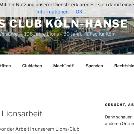
. Mit der Nutzung unserer Dienste erklären Sie sich damit ein
Informationen
OK
S CLUB KÖLN-HANSE
e serve" – 106 Jahre Lions – 30 Jahre Hanse für Köln
itäten
Clubleben
Mach´ mit!
Spenden
Rechtshi
GESUCHT, AB
 Lionsarbeit
Dann schauen S
anderen Onlin
or der Arbeit in unserem Lions-Club