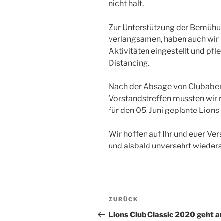
nicht halt.
Zur Unterstützung der Bemühun
verlangsamen, haben auch wir 
Aktivitäten eingestellt und pfl
Distancing.
Nach der Absage von Clubabe
Vorstandstreffen mussten wir
für den 05. Juni geplante Lions
Wir hoffen auf Ihr und euer Ver
und alsbald unversehrt wieder
Beitragsnavigation
Vorheriger
ZURÜCK
Beitrag
Lions Club Classic 2020 geht a