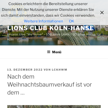
Zum
Cookies erleichtern die Bereitstellung unserer
Inhalt
Dienste. Mit der Nutzung unserer Dienste erklären Sie
springen
sich damit einverstanden, dass wir Cookies verwenden.
Weitere Informationen
OK
LIONS CLUB KÖLN-HANSE
Unsere Idee "We serve" – 106 Jahre Lions – 30 Jahre Hanse für
Köln
Menü
VERÖFFENTLICHT
13. DEZEMBER 2022
VON
LCKHWM
AM
Nach dem
Weihnachtsbaumverkauf ist vor
dem …